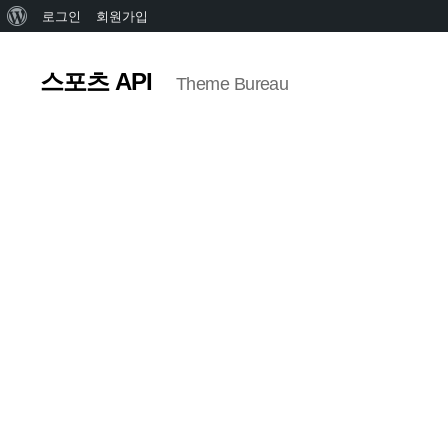
워
로그인
회원가입
드
스포츠 API
프
Theme Bureau
레
스
정
보