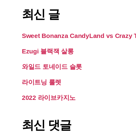
최신 글
Sweet Bonanza CandyLand vs Crazy 
Ezugi 블랙잭 살롱
와일드 토네이드 슬롯
라이트닝 룰렛
2022 라이브카지노
최신 댓글