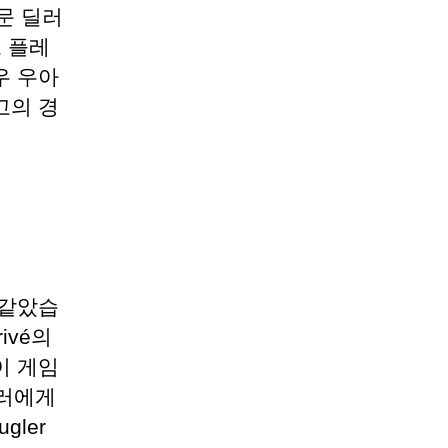
문 딜러
고 플레
우 우아
고의 경
 같았습
rivé의
이 게임
롤러에게
gler