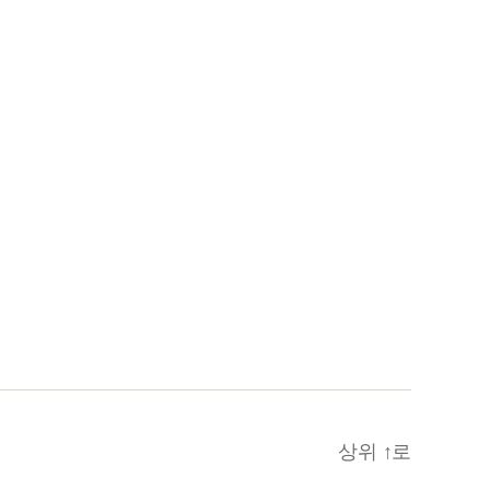
상위
↑
로