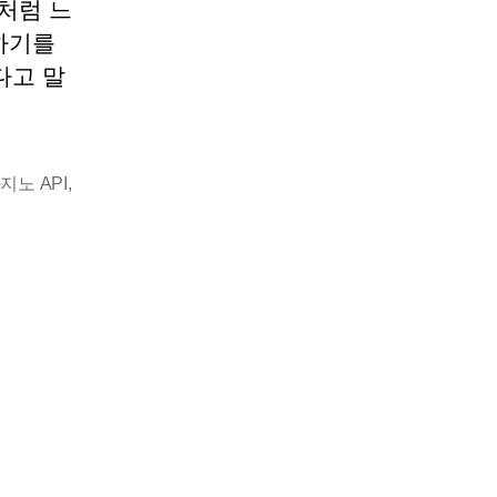
처럼 느
시하기를
다고 말
지노 API
,