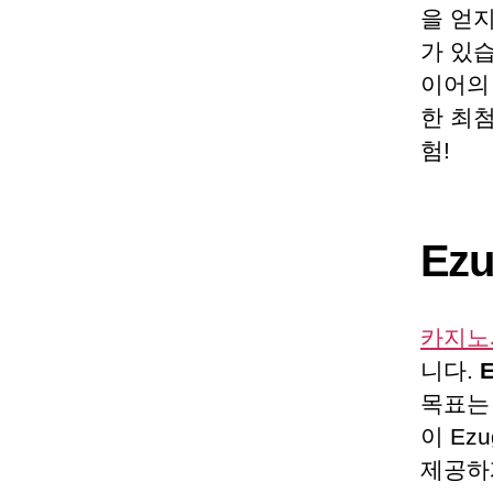
을 얻지
가 있습
이어의
한 최
험!
Ezu
카지노
니다.
E
목표는
이 Ez
제공하게