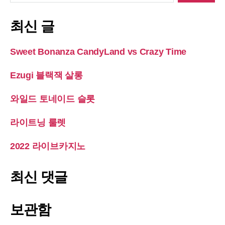
최신 글
Sweet Bonanza CandyLand vs Crazy Time
Ezugi 블랙잭 살롱
와일드 토네이드 슬롯
라이트닝 룰렛
2022 라이브카지노
최신 댓글
보관함